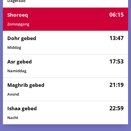
Dageraad
06:15
Shoroeq
Zonsopgang
13:47
Dohr gebed
Middag
17:53
Asr gebed
Namiddag
21:19
Maghrib gebed
Avond
22:59
Ishaa gebed
Nacht