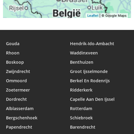
Leaflet
| © Google Maps
Gouda
Hendrik-Ido-Ambacht
Rhoon
Waddinxveen
Boskoop
Benthuizen
Zwijndrecht
Groot Ijsselmonde
Ommoord
Berkel En Rodenrijs
Zoetermeer
Ridderkerk
Dordrecht
Capelle Aan Den Ijssel
Alblasserdam
Rotterdam
Bergschenhoek
Schiebroek
Papendrecht
Barendrecht