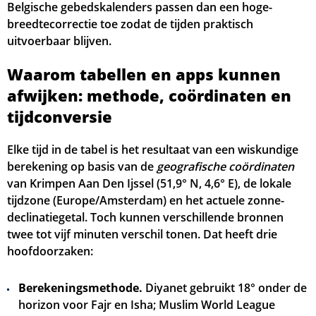
Belgische gebedskalenders passen dan een hoge-
breedtecorrectie toe zodat de tijden praktisch
05:16
06:50
13:42
17:28
20:33
22:13
30, Zo
uitvoerbaar blijven.
05:18
06:52
13:42
17:26
20:31
22:11
31, Ma
Waarom tabellen en apps kunnen
afwijken: methode, coördinaten en
tijdconversie
Elke tijd in de tabel is het resultaat van een wiskundige
berekening op basis van de
geografische coördinaten
van Krimpen Aan Den Ijssel (51,9° N, 4,6° E), de lokale
tijdzone (Europe/Amsterdam) en het actuele zonne-
declinatiegetal. Toch kunnen verschillende bronnen
twee tot vijf minuten verschil tonen. Dat heeft drie
hoofdoorzaken:
Berekeningsmethode.
Diyanet gebruikt 18° onder de
horizon voor Fajr en Isha; Muslim World League