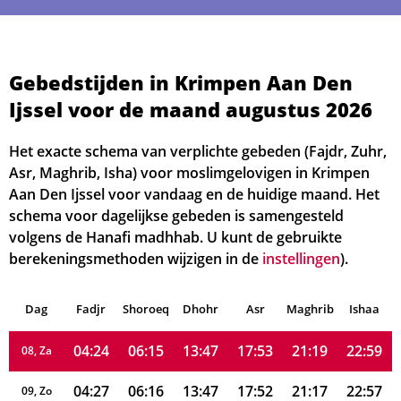
04:06
06:04
13:48
17:58
21:31
23:11
01, Za
Gebedstijden in Krimpen Aan Den
Ijssel voor de maand augustus 2026
04:09
06:05
13:48
17:57
21:30
23:10
02, Zo
04:11
06:07
13:48
17:57
21:28
23:08
Het exacte schema van verplichte gebeden (Fajdr, Zuhr,
03, Ma
Asr, Maghrib, Isha) voor moslimgelovigen in Krimpen
04:14
06:08
13:48
17:56
21:26
23:06
04, Di
Aan Den Ijssel voor vandaag en de huidige maand. Het
schema voor dagelijkse gebeden is samengesteld
04:16
06:10
13:48
17:55
21:24
23:04
05, Wo
volgens de Hanafi madhhab. U kunt de gebruikte
berekeningsmethoden wijzigen in de
instellingen
).
04:19
06:11
13:48
17:54
21:23
23:03
06, Do
Dag
04:22
Fadjr
Shoroeq
06:13
Dhohr
13:47
17:53
Asr
Maghrib
21:21
23:01
Ishaa
07, Vr
04:24
06:15
13:47
17:53
21:19
22:59
08, Za
04:27
06:16
13:47
17:52
21:17
22:57
09, Zo