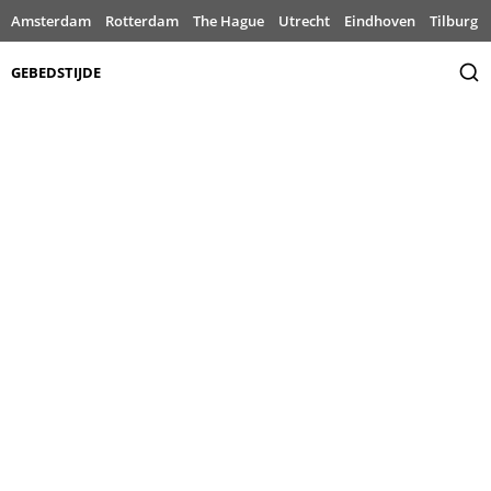
Amsterdam
Rotterdam
The Hague
Utrecht
Eindhoven
Tilburg
GEBEDSTIJDE