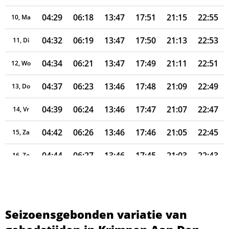
04:29
06:18
13:47
17:51
21:15
22:55
10, Ma
04:32
06:19
13:47
17:50
21:13
22:53
11, Di
04:34
06:21
13:47
17:49
21:11
22:51
12, Wo
04:37
06:23
13:46
17:48
21:09
22:49
13, Do
04:39
06:24
13:46
17:47
21:07
22:47
14, Vr
04:42
06:26
13:46
17:46
21:05
22:45
15, Za
04:44
06:27
13:46
17:45
21:03
22:43
16, Zo
04:46
06:29
13:46
17:44
21:01
22:41
17, Ma
04:49
06:31
13:45
17:43
20:59
22:39
18, Di
Seizoensgebonden variatie van
04:51
06:32
13:45
17:41
20:57
22:37
19, Wo