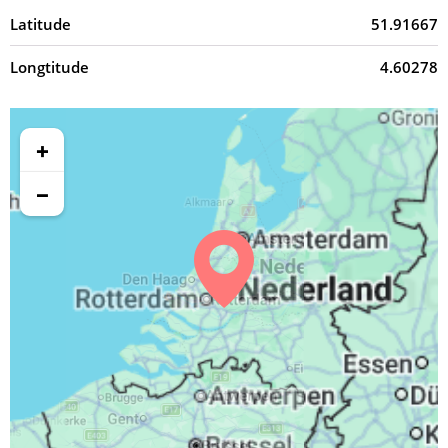
Latitude
51.91667
Longtitude
4.60278
+
−