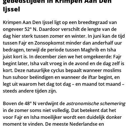
gebedstijden in Krimpen Aan Den
Ijssel
04:54
06:34
13:45
17:40
20:55
22:35
20, Do
Krimpen Aan Den Ijssel ligt op een breedtegraad van
04:56
06:36
13:45
17:39
20:53
22:33
21, Vr
ongeveer 52° N. Daardoor verschilt de lengte van de
dag hier sterk tussen zomer en winter. In juni kan de tijd
04:58
06:37
13:44
17:38
20:51
22:31
22, Za
tussen Fajr en Zonsopkomst minder dan anderhalf uur
05:00
06:39
13:44
17:37
20:49
22:29
23, Zo
bedragen, terwijl de periode tussen Maghrib en Isha
juist kort is. In december zien we het omgekeerde: Fajr
05:03
06:40
13:44
17:35
20:47
22:27
24, Ma
begint later, Isha valt vroeg in de avond en de dag zelf is
kort. Deze natuurlijke cyclus bepaalt wanneer moslims
05:05
06:42
13:44
17:34
20:44
22:24
25, Di
hun suhoor beëindigen en wanneer de iftar begint, en
legt uit waarom het dag tot dag – en maand tot maand –
05:07
06:44
13:43
17:33
20:42
22:22
26, Wo
steeds andere tijden zijn.
05:09
06:45
13:43
17:32
20:40
22:20
27, Do
Boven de 48° N verdwijnt de
astronomische schemering
in de zomer soms niet volledig. Dat betekent dat het
05:12
06:47
13:43
17:30
20:38
22:18
28, Vr
voor Fajr en Isha moeilijker wordt een duidelijk donker
moment te vinden. De meeste Nederlandse en
05:14
06:49
13:43
17:29
20:36
22:16
29, Za