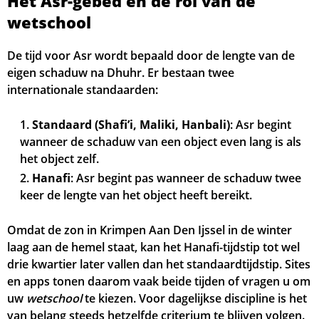
Het Asr-gebed en de rol van de
wetschool
De tijd voor Asr wordt bepaald door de lengte van de
eigen schaduw na Dhuhr. Er bestaan twee
internationale standaarden:
Standaard (Shafi’i, Maliki, Hanbali)
: Asr begint
wanneer de schaduw van een object even lang is als
het object zelf.
Hanafi
: Asr begint pas wanneer de schaduw twee
keer de lengte van het object heeft bereikt.
Omdat de zon in Krimpen Aan Den Ijssel in de winter
laag aan de hemel staat, kan het Hanafi-tijdstip tot wel
drie kwartier later vallen dan het standaardtijdstip. Sites
en apps tonen daarom vaak beide tijden of vragen u om
uw
wetschool
te kiezen. Voor dagelijkse discipline is het
van belang steeds hetzelfde criterium te blijven volgen.