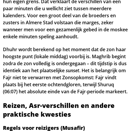
hun eigen grens. Dat verklaart de verschillen van een
04:53
06:34
13:42
17:36
20:50
22:30
22, Za
paar minuten die u wellicht ziet tussen meerdere
kalenders. Voor een groot deel van de broeders en
04:55
06:35
13:42
17:34
20:47
22:27
23, Zo
zusters in Almere Stad volstaan die marges, zeker
wanneer men voor een gezamenlijk gebed in de moskee
04:58
06:37
13:42
17:33
20:45
22:25
24, Ma
enkele minuten speling aanhoudt.
05:00
06:39
13:41
17:32
20:43
22:23
25, Di
Dhuhr wordt berekend op het moment dat de zon haar
hoogste punt (lokale middag) voorbij is. Maghrib begint
05:02
06:40
13:41
17:31
20:41
22:21
26, Wo
zodra de zon volledig is ondergegaan – dit tijdstip is dus
identiek aan het plaatselijke
sunset
. Het is belangrijk om
05:05
06:42
13:41
17:29
20:38
22:18
27, Do
Fajr niet te verwarren met Zonsopkomst: Fajr vindt
05:07
06:44
13:40
17:28
20:36
22:16
plaats bij het eerste ochtendgloren, terwijl Shuruq
28, Vr
(
06:07
) het absolute einde van de Fajr-periode markeert.
05:09
06:45
13:40
17:27
20:34
22:14
29, Za
Reizen, Asr-verschillen en andere
05:11
06:47
13:40
17:25
20:32
22:12
30, Zo
praktische kwesties
05:13
06:49
13:39
17:24
20:29
22:09
31, Ma
Regels voor reizigers (Musafir)