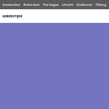
Amsterdam
Rotterdam
The Hague
Utrecht
Eindhoven
Tilburg
GEBEDSTIJDE