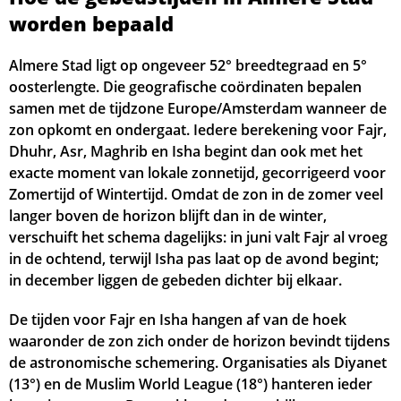
04:28
06:17
13:44
17:47
21:10
22:50
12, Wo
worden bepaald
04:31
06:19
13:44
17:46
21:08
22:48
13, Do
Almere Stad ligt op ongeveer 52° breedtegraad en 5°
oosterlengte. Die geografische coördinaten bepalen
04:34
06:20
13:44
17:45
21:06
22:46
14, Vr
samen met de tijdzone Europe/Amsterdam wanneer de
zon opkomt en ondergaat. Iedere berekening voor Fajr,
04:36
06:22
13:44
17:44
21:04
22:44
15, Za
Dhuhr, Asr, Maghrib en Isha begint dan ook met het
exacte moment van lokale zonnetijd, gecorrigeerd voor
04:39
06:24
13:43
17:43
21:02
22:42
16, Zo
Zomertijd of Wintertijd. Omdat de zon in de zomer veel
langer boven de horizon blijft dan in de winter,
04:41
06:25
13:43
17:41
21:00
22:40
17, Ma
verschuift het schema dagelijks: in juni valt Fajr al vroeg
04:44
06:27
13:43
17:40
20:58
22:38
18, Di
in de ochtend, terwijl Isha pas laat op de avond begint;
in december liggen de gebeden dichter bij elkaar.
04:46
06:29
13:43
17:39
20:56
22:36
19, Wo
De tijden voor Fajr en Isha hangen af van de hoek
04:48
06:30
13:43
17:38
20:54
22:34
20, Do
waaronder de zon zich onder de horizon bevindt tijdens
de astronomische schemering. Organisaties als Diyanet
04:51
06:32
13:42
17:37
20:52
22:32
21, Vr
(13°) en de Muslim World League (18°) hanteren ieder