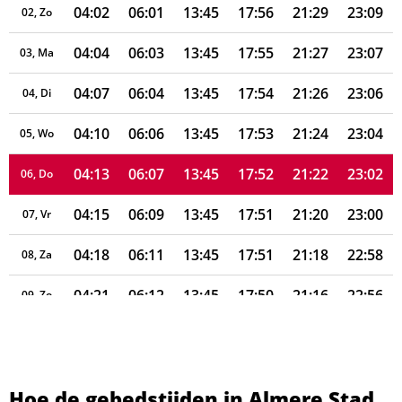
04:02
06:01
13:45
17:56
21:29
23:09
02, Zo
04:04
06:03
13:45
17:55
21:27
23:07
03, Ma
04:07
06:04
13:45
17:54
21:26
23:06
04, Di
04:10
06:06
13:45
17:53
21:24
23:04
05, Wo
04:13
06:07
13:45
17:52
21:22
23:02
06, Do
04:15
06:09
13:45
17:51
21:20
23:00
07, Vr
04:18
06:11
13:45
17:51
21:18
22:58
08, Za
04:21
06:12
13:45
17:50
21:16
22:56
09, Zo
04:23
06:14
13:45
17:49
21:14
22:54
10, Ma
04:26
06:15
13:44
17:48
21:12
22:52
11, Di
Hoe de gebedstijden in Almere Stad