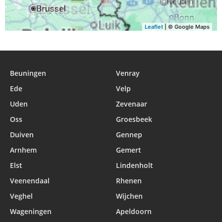
Leaflet
| © Google Maps
Beuningen
Venray
Ede
Velp
Uden
Zevenaar
Oss
Groesbeek
Duiven
Gennep
Arnhem
Gemert
Elst
Lindenholt
Veenendaal
Rhenen
Veghel
Wijchen
Wageningen
Apeldoorn