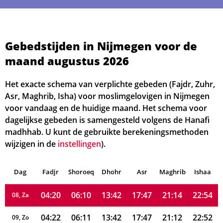
04:02
05:59
13:43
17:53
21:26
23:06
01, Za
Gebedstijden in Nijmegen voor de
maand augustus 2026
04:04
06:01
13:43
17:52
21:24
23:04
02, Zo
04:07
06:02
13:43
17:52
21:23
23:03
Het exacte schema van verplichte gebeden (Fajdr, Zuhr,
03, Ma
Asr, Maghrib, Isha) voor moslimgelovigen in Nijmegen
04:09
06:04
13:43
17:51
21:21
23:01
04, Di
voor vandaag en de huidige maand. Het schema voor
dagelijkse gebeden is samengesteld volgens de Hanafi
04:12
06:05
13:43
17:50
21:19
22:59
05, Wo
madhhab. U kunt de gebruikte berekeningsmethoden
wijzigen in de
instellingen
).
04:15
06:07
13:43
17:49
21:17
22:57
06, Do
Dag
04:17
Fadjr
Shoroeq
06:08
Dhohr
13:42
17:48
Asr
Maghrib
21:16
22:56
Ishaa
07, Vr
04:20
06:10
13:42
17:47
21:14
22:54
08, Za
04:22
06:11
13:42
17:47
21:12
22:52
09, Zo