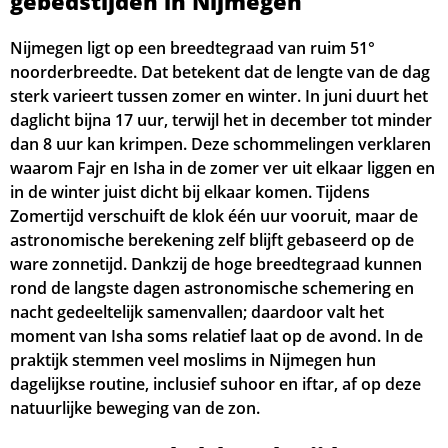
gebedstijden in Nijmegen
04:49
06:29
13:40
17:35
20:50
22:30
20, Do
Nijmegen ligt op een breedtegraad van ruim 51°
noorderbreedte. Dat betekent dat de lengte van de dag
04:51
06:31
13:40
17:34
20:48
22:28
21, Vr
sterk varieert tussen zomer en winter. In juni duurt het
daglicht bijna 17 uur, terwijl het in december tot minder
04:54
06:32
13:39
17:33
20:46
22:26
22, Za
dan 8 uur kan krimpen. Deze schommelingen verklaren
waarom Fajr en Isha in de zomer ver uit elkaar liggen en
04:56
06:34
13:39
17:32
20:44
22:24
23, Zo
in de winter juist dicht bij elkaar komen. Tijdens
Zomertijd verschuift de klok één uur vooruit, maar de
04:58
06:36
13:39
17:30
20:41
22:21
24, Ma
astronomische berekening zelf blijft gebaseerd op de
05:00
06:37
13:39
17:29
20:39
22:19
25, Di
ware zonnetijd. Dankzij de hoge breedtegraad kunnen
rond de langste dagen astronomische schemering en
05:03
06:39
13:38
17:28
20:37
22:17
26, Wo
nacht gedeeltelijk samenvallen; daardoor valt het
moment van Isha soms relatief laat op de avond. In de
05:05
06:40
13:38
17:27
20:35
22:15
27, Do
praktijk stemmen veel moslims in Nijmegen hun
dagelijkse routine, inclusief suhoor en iftar, af op deze
05:07
06:42
13:38
17:25
20:33
22:13
28, Vr
natuurlijke beweging van de zon.
05:09
06:44
13:38
17:24
20:30
22:10
29, Za