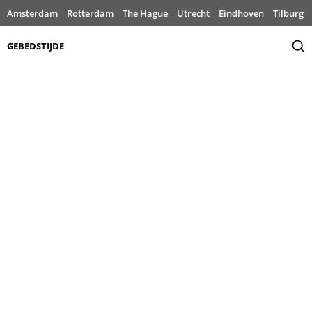
Amsterdam
Rotterdam
The Hague
Utrecht
Eindhoven
Tilburg
GEBEDSTIJDE