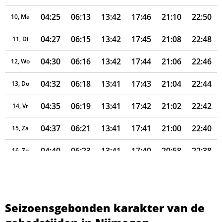
04:25
06:13
13:42
17:46
21:10
22:50
10, Ma
04:27
06:15
13:42
17:45
21:08
22:48
11, Di
04:30
06:16
13:42
17:44
21:06
22:46
12, Wo
04:32
06:18
13:41
17:43
21:04
22:44
13, Do
04:35
06:19
13:41
17:42
21:02
22:42
14, Vr
04:37
06:21
13:41
17:41
21:00
22:40
15, Za
04:40
06:23
13:41
17:40
20:58
22:38
16, Zo
04:42
06:24
13:41
17:39
20:56
22:36
17, Ma
04:44
06:26
13:40
17:37
20:54
22:34
18, Di
Seizoensgebonden karakter van de
04:47
06:27
13:40
17:36
20:52
22:32
19, Wo