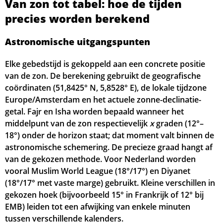
Van zon tot tabel: hoe de tijden
precies worden berekend
05:11
06:45
13:37
17:23
20:28
22:08
30, Zo
Astronomische uitgangspunten
05:13
06:47
13:37
17:21
20:26
22:06
31, Ma
Elke gebedstijd is gekoppeld aan een concrete positie
van de zon. De berekening gebruikt de geografische
coördinaten (51,8425° N, 5,8528° E), de lokale tijdzone
Europe/Amsterdam en het actuele zonne-declinatie-
getal. Fajr en Isha worden bepaald wanneer het
middelpunt van de zon respectievelijk
x
graden (12°–
18°) onder de horizon staat; dat moment valt binnen de
astronomische schemering. De precieze graad hangt af
van de gekozen methode. Voor Nederland worden
vooral Muslim World League (18°/17°) en Diyanet
(18°/17° met vaste marge) gebruikt. Kleine verschillen in
gekozen hoek (bijvoorbeeld 15° in Frankrijk of 12° bij
EMB) leiden tot een afwijking van enkele minuten
tussen verschillende kalenders.