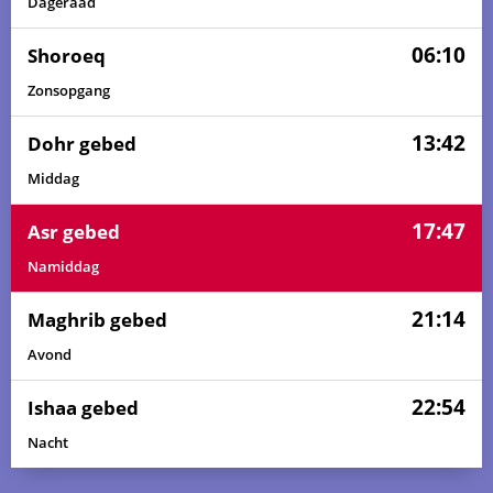
Dageraad
06:10
Shoroeq
Zonsopgang
13:42
Dohr gebed
Middag
17:47
Asr gebed
Namiddag
21:14
Maghrib gebed
Avond
22:54
Ishaa gebed
Nacht