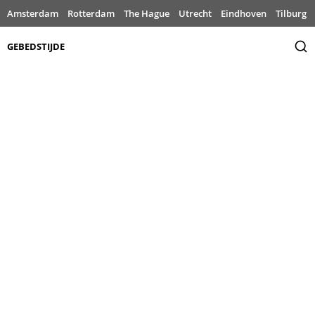
Amsterdam
Rotterdam
The Hague
Utrecht
Eindhoven
Tilburg
GEBEDSTIJDE