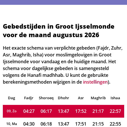
04:06
06:04
13:48
17:58
21:31
23:11
01, Za
04:09
06:06
13:48
17:58
21:30
23:10
02, Zo
Gebedstijden in Groot Ijsselmonde
voor de maand augustus 2026
04:12
06:07
13:48
17:57
21:28
23:08
03, Ma
04:14
06:09
13:48
17:56
21:26
23:06
Het exacte schema van verplichte gebeden (Fajdr, Zuhr,
04, Di
Asr, Maghrib, Isha) voor moslimgelovigen in Groot
04:17
06:10
13:48
17:55
21:25
23:05
05, Wo
Ijsselmonde voor vandaag en de huidige maand. Het
schema voor dagelijkse gebeden is samengesteld
04:20
06:12
13:48
17:54
21:23
23:03
06, Do
volgens de Hanafi madhhab. U kunt de gebruikte
berekeningsmethoden wijzigen in de
instellingen
).
04:22
06:13
13:48
17:54
21:21
23:01
07, Vr
Dag
04:25
Fadjr
Shoroeq
06:15
Dhohr
13:47
17:53
Asr
Maghrib
21:19
22:59
Ishaa
08, Za
04:27
06:17
13:47
17:52
21:17
22:57
09, Zo
04:30
06:18
13:47
17:51
21:15
22:55
10, Ma