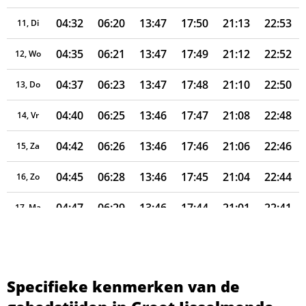
04:32
06:20
13:47
17:50
21:13
22:53
11, Di
04:35
06:21
13:47
17:49
21:12
22:52
12, Wo
04:37
06:23
13:47
17:48
21:10
22:50
13, Do
04:40
06:25
13:46
17:47
21:08
22:48
14, Vr
04:42
06:26
13:46
17:46
21:06
22:46
15, Za
04:45
06:28
13:46
17:45
21:04
22:44
16, Zo
04:47
06:29
13:46
17:44
21:01
22:41
17, Ma
04:49
06:31
13:46
17:43
20:59
22:39
18, Di
04:52
06:33
13:45
17:42
20:57
22:37
19, Wo
Specifieke kenmerken van de
04:54
06:34
13:45
17:40
20:55
22:35
20, Do