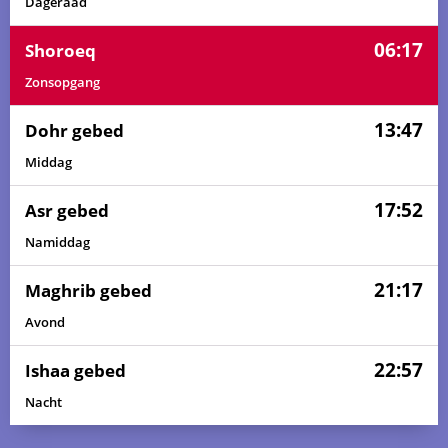
Dageraad
06:17
Shoroeq
Zonsopgang
13:47
Dohr gebed
Middag
17:52
Asr gebed
Namiddag
21:17
Maghrib gebed
Avond
22:57
Ishaa gebed
Nacht