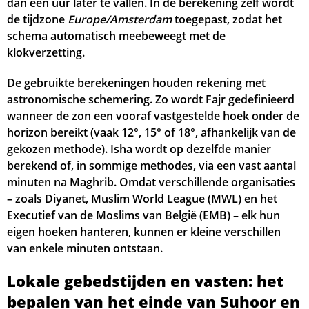
dan een uur later te vallen. In de berekening zelf wordt
de tijdzone
Europe/Amsterdam
toegepast, zodat het
05:18
06:52
13:42
17:26
20:31
22:11
31, Ma
schema automatisch meebeweegt met de
klokverzetting.
De gebruikte berekeningen houden rekening met
astronomische schemering. Zo wordt Fajr gedefinieerd
wanneer de zon een vooraf vastgestelde hoek onder de
horizon bereikt (vaak 12°, 15° of 18°, afhankelijk van de
gekozen methode). Isha wordt op dezelfde manier
berekend of, in sommige methodes, via een vast aantal
minuten na Maghrib. Omdat verschillende organisaties
– zoals Diyanet, Muslim World League (MWL) en het
Executief van de Moslims van België (EMB) – elk hun
eigen hoeken hanteren, kunnen er kleine verschillen
van enkele minuten ontstaan.
Lokale gebedstijden en vasten: het
bepalen van het einde van Suhoor en