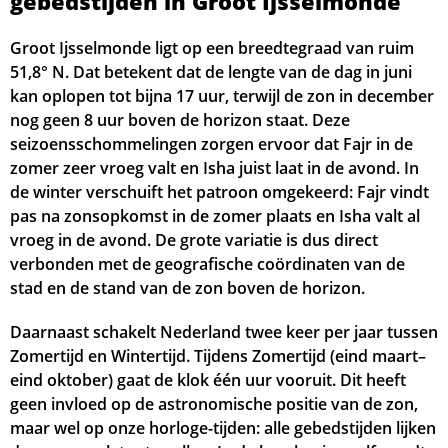
gebedstijden in Groot Ijsselmonde
04:56
06:36
13:45
17:39
20:53
22:33
21, Vr
Groot Ijsselmonde ligt op een breedtegraad van ruim
51,8° N. Dat betekent dat de lengte van de dag in juni
04:59
06:37
13:45
17:38
20:51
22:31
22, Za
kan oplopen tot bijna 17 uur, terwijl de zon in december
nog geen 8 uur boven de horizon staat. Deze
05:01
06:39
13:44
17:37
20:49
22:29
23, Zo
seizoensschommelingen zorgen ervoor dat Fajr in de
zomer zeer vroeg valt en Isha juist laat in de avond. In
05:03
06:41
13:44
17:36
20:47
22:27
24, Ma
de winter verschuift het patroon omgekeerd: Fajr vindt
pas na zonsopkomst in de zomer plaats en Isha valt al
05:05
06:42
13:44
17:34
20:45
22:25
25, Di
vroeg in de avond. De grote variatie is dus direct
05:08
06:44
13:44
17:33
20:42
22:22
26, Wo
verbonden met de geografische coördinaten van de
stad en de stand van de zon boven de horizon.
05:10
06:46
13:43
17:32
20:40
22:20
27, Do
Daarnaast schakelt Nederland twee keer per jaar tussen
05:12
06:47
13:43
17:30
20:38
22:18
28, Vr
Zomertijd en Wintertijd. Tijdens Zomertijd (eind maart–
eind oktober) gaat de klok één uur vooruit. Dit heeft
05:14
06:49
13:43
17:29
20:36
22:16
29, Za
geen invloed op de astronomische positie van de zon,
maar wel op onze horloge-tijden: alle gebedstijden lijken
05:16
06:50
13:42
17:28
20:33
22:13
30, Zo