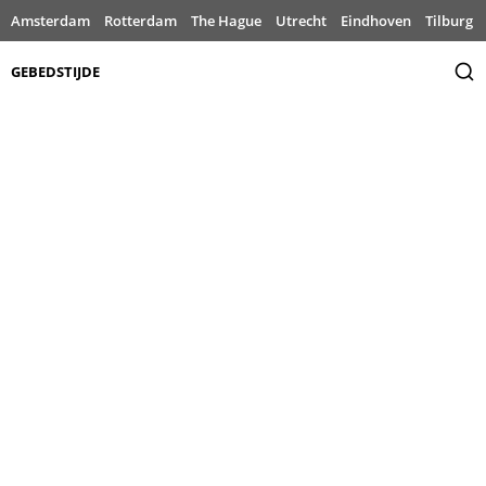
Amsterdam
Rotterdam
The Hague
Utrecht
Eindhoven
Tilburg
GEBEDSTIJDE