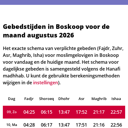
04:04
06:03
13:48
17:58
21:32
23:12
01, Za
04:07
06:04
13:48
17:57
21:30
23:10
02, Zo
Gebedstijden in Boskoop voor de
maand augustus 2026
04:09
06:06
13:48
17:57
21:28
23:08
03, Ma
04:12
06:08
13:48
17:56
21:27
23:07
Het exacte schema van verplichte gebeden (Fajdr, Zuhr,
04, Di
Asr, Maghrib, Isha) voor moslimgelovigen in Boskoop
04:15
06:09
13:47
17:55
21:25
23:05
05, Wo
voor vandaag en de huidige maand. Het schema voor
dagelijkse gebeden is samengesteld volgens de Hanafi
04:17
06:11
13:47
17:54
21:23
23:03
06, Do
madhhab. U kunt de gebruikte berekeningsmethoden
wijzigen in de
instellingen
).
04:20
06:12
13:47
17:53
21:21
23:01
07, Vr
Dag
04:23
Fadjr
Shoroeq
06:14
Dhohr
13:47
17:53
Asr
Maghrib
21:19
22:59
Ishaa
08, Za
04:25
06:15
13:47
17:52
21:17
22:57
09, Zo
04:28
06:17
13:47
17:51
21:16
22:56
10, Ma