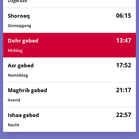
Dageraad
06:15
Shoroeq
Zonsopgang
13:47
Dohr gebed
Middag
17:52
Asr gebed
Namiddag
21:17
Maghrib gebed
Avond
22:57
Ishaa gebed
Nacht