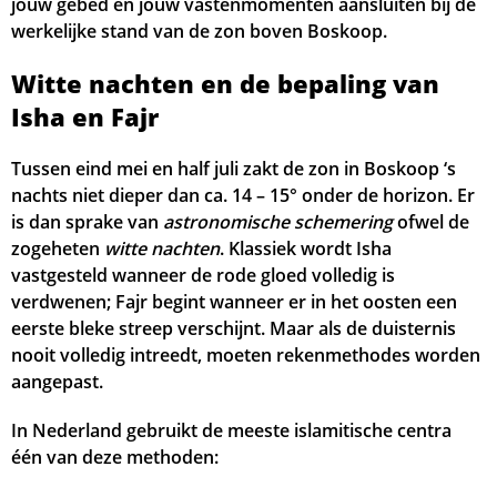
jouw gebed én jouw vastenmomenten aansluiten bij de
werkelijke stand van de zon boven Boskoop.
05:17
06:51
13:42
17:26
20:31
22:11
31, Ma
Witte nachten en de bepaling van
Isha en Fajr
Tussen eind mei en half juli zakt de zon in Boskoop ‘s
nachts niet dieper dan ca. 14 – 15° onder de horizon. Er
is dan sprake van
astronomische schemering
ofwel de
zogeheten
witte nachten
. Klassiek wordt Isha
vastgesteld wanneer de rode gloed volledig is
verdwenen; Fajr begint wanneer er in het oosten een
eerste bleke streep verschijnt. Maar als de duisternis
nooit volledig intreedt, moeten rekenmethodes worden
aangepast.
In Nederland gebruikt de meeste islamitische centra
één van deze methoden: