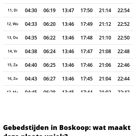
04:30
06:19
13:47
17:50
21:14
22:54
11, Di
04:33
06:20
13:46
17:49
21:12
22:52
12, Wo
04:35
06:22
13:46
17:48
21:10
22:50
13, Do
04:38
06:24
13:46
17:47
21:08
22:48
14, Vr
04:40
06:25
13:46
17:46
21:06
22:46
15, Za
04:43
06:27
13:46
17:45
21:04
22:44
16, Zo
04:45
06:28
13:45
17:44
21:02
22:42
17, Ma
04:48
06:30
13:45
17:42
21:00
22:40
18, Di
04:50
06:32
13:45
17:41
20:57
22:37
19, Wo
Gebedstijden in Boskoop: wat maakt
04:52
06:33
13:45
17:40
20:55
22:35
20, Do