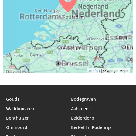
Leaflet
| © Google Maps
Gouda
Bodegraven
Waddinxveen
Aalsmeer
Benthuizen
Leiderdorp
Ommoord
Berkel En Rodenrijs