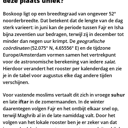
deze plaats uniek?
04:55
06:35
13:45
17:39
20:53
22:33
21, Vr
Boskoop ligt op een breedtegraad van ongeveer 52°
noorderbreedte. Dat betekent dat de lengte van de dag
04:57
06:37
13:44
17:38
20:51
22:31
22, Za
sterk varieert: in juni kan de periode tussen Fajr en Isha
bijna zeventien uur bedragen, terwijl zij in december tot
04:59
06:38
13:44
17:36
20:49
22:29
23, Zo
minder dan negen uur krimpt. De
geografische
coördinaten
(52.075° N, 4.65556° E) en de tijdzone
05:02
06:40
13:44
17:35
20:47
22:27
24, Ma
Europe/Amsterdam vormen samen het vertrekpunt
voor de astronomische berekening van iedere
05:04
06:41
13:43
17:34
20:45
salat
22:25
.
25, Di
Hierdoor verandert het rooster per kalenderdag en zie
05:06
06:43
13:43
17:33
20:42
22:22
26, Wo
je in de tabel voor augustus elke dag andere tijden
verschijnen.
05:08
06:45
13:43
17:31
20:40
22:20
27, Do
Voor vastende moslims vertaalt dit zich in vroege
suhur
05:11
06:46
13:43
17:30
20:38
22:18
28, Vr
en late
iftar
in de zomermaanden. In de winter
daarentegen volgen Fajr en het ontbijt elkaar snel op,
05:13
06:48
13:42
17:29
20:36
22:16
29, Za
terwijl Maghrib al in de late namiddag valt. Door het
volgen van het lokale rooster ben je er zeker van dat
05:15
06:50
13:42
17:27
20:33
22:13
30, Zo