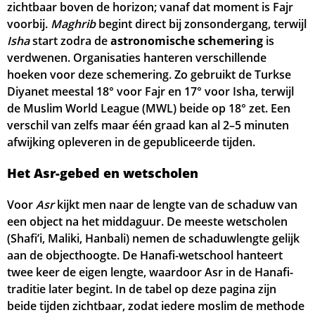
zichtbaar boven de horizon; vanaf dat moment is Fajr
voorbij.
Maghrib
begint direct bij zonsondergang, terwijl
Isha
start zodra de
astronomische schemering
is
verdwenen. Organisaties hanteren verschillende
hoeken voor deze schemering. Zo gebruikt de Turkse
Diyanet meestal 18° voor Fajr en 17° voor Isha, terwijl
de Muslim World League (MWL) beide op 18° zet. Een
verschil van zelfs maar één graad kan al 2–5 minuten
afwijking opleveren in de gepubliceerde tijden.
Het Asr-gebed en wetscholen
Voor
Asr
kijkt men naar de lengte van de schaduw van
een object na het middaguur. De meeste wetscholen
(Shafi’i, Maliki, Hanbali) nemen de schaduwlengte gelijk
aan de objecthoogte. De Hanafi-wetschool hanteert
twee keer de eigen lengte, waardoor Asr in de Hanafi-
traditie later begint. In de tabel op deze pagina zijn
beide tijden zichtbaar, zodat iedere moslim de methode