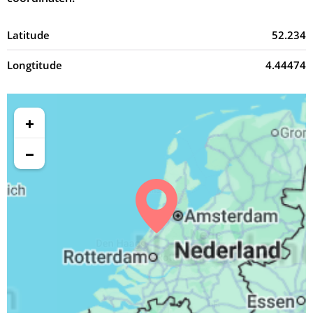
Latitude
52.234
Longtitude
4.44474
+
−