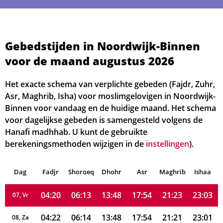
Gebedstijden in Noordwijk-Binnen
voor de maand augustus 2026
04:05
06:03
13:49
17:59
21:33
23:13
01, Za
04:06
06:05
13:49
17:58
21:32
23:12
Het exacte schema van verplichte gebeden (Fajdr, Zuhr,
02, Zo
Asr, Maghrib, Isha) voor moslimgelovigen in Noordwijk-
04:09
06:06
13:48
17:58
21:30
23:10
03, Ma
Binnen voor vandaag en de huidige maand. Het schema
voor dagelijkse gebeden is samengesteld volgens de
04:12
06:08
13:48
17:57
21:28
23:08
04, Di
Hanafi madhhab. U kunt de gebruikte
berekeningsmethoden wijzigen in de
instellingen
).
04:14
06:09
13:48
17:56
21:26
23:06
05, Wo
Dag
04:17
Fadjr
Shoroeq
06:11
Dhohr
13:48
17:55
Asr
Maghrib
21:24
23:04
Ishaa
06, Do
04:20
06:13
13:48
17:54
21:23
23:03
07, Vr
04:22
06:14
13:48
17:54
21:21
23:01
08, Za