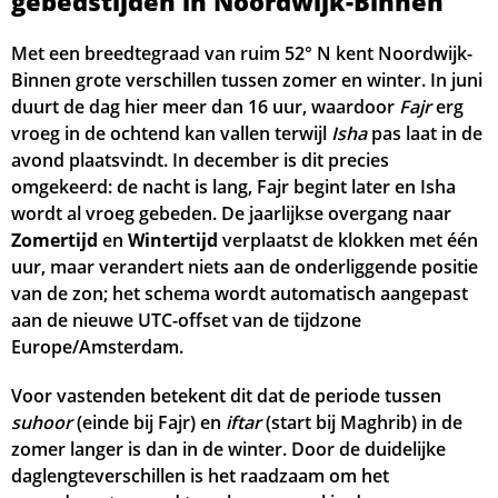
gebedstijden in Noordwijk-Binnen
04:50
06:32
13:46
17:42
20:59
22:39
19, Wo
Met een breedtegraad van ruim 52° N kent Noordwijk-
Binnen grote verschillen tussen zomer en winter. In juni
04:52
06:34
13:46
17:41
20:57
22:37
20, Do
duurt de dag hier meer dan 16 uur, waardoor
Fajr
erg
vroeg in de ochtend kan vallen terwijl
Isha
pas laat in de
04:55
06:35
13:45
17:40
20:54
22:34
21, Vr
avond plaatsvindt. In december is dit precies
omgekeerd: de nacht is lang, Fajr begint later en Isha
04:57
06:37
13:45
17:39
20:52
22:32
22, Za
wordt al vroeg gebeden. De jaarlijkse overgang naar
Zomertijd
04:59
en
Wintertijd
06:39
verplaatst de klokken met één
13:45
17:37
20:50
22:30
23, Zo
uur, maar verandert niets aan de onderliggende positie
05:02
06:40
13:45
17:36
20:48
22:28
24, Ma
van de zon; het schema wordt automatisch aangepast
aan de nieuwe UTC-offset van de tijdzone
05:04
06:42
13:44
17:35
20:46
22:26
25, Di
Europe/Amsterdam.
05:06
06:44
13:44
17:34
20:44
22:24
26, Wo
Voor vastenden betekent dit dat de periode tussen
suhoor
(einde bij Fajr) en
iftar
(start bij Maghrib) in de
05:08
06:45
13:44
17:32
20:41
22:21
27, Do
zomer langer is dan in de winter. Door de duidelijke
daglengteverschillen is het raadzaam om het
05:11
06:47
13:43
17:31
20:39
22:19
28, Vr