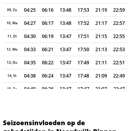
04:25
06:16
13:48
17:53
21:19
22:59
09, Zo
04:27
06:17
13:48
17:52
21:17
22:57
10, Ma
04:30
06:19
13:47
17:51
21:15
22:55
11, Di
04:33
06:21
13:47
17:50
21:13
22:53
12, Wo
04:35
06:22
13:47
17:49
21:11
22:51
13, Do
04:38
06:24
13:47
17:48
21:09
22:49
14, Vr
04:40
06:26
13:47
17:47
21:07
22:47
15, Za
04:43
06:27
13:47
17:46
21:05
22:45
16, Zo
04:45
06:29
13:46
17:44
21:03
22:43
17, Ma
Seizoensinvloeden op de
04:47
06:30
13:46
17:43
21:01
22:41
18, Di