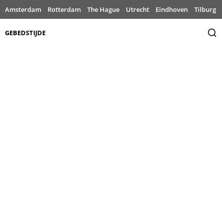
Amsterdam
Rotterdam
The Hague
Utrecht
Eindhoven
Tilburg
GEBEDSTIJDE