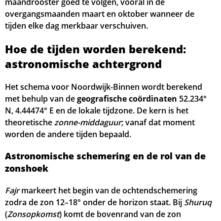
maandrooster goed te volgen, vooral in de
overgangsmaanden maart en oktober wanneer de
05:13
06:49
13:43
17:30
20:37
22:17
29, Za
tijden elke dag merkbaar verschuiven.
05:15
06:50
13:43
17:28
20:35
22:15
30, Zo
Hoe de tijden worden berekend:
astronomische achtergrond
05:17
06:52
13:43
17:27
20:32
22:12
31, Ma
Het schema voor Noordwijk-Binnen wordt berekend
met behulp van de
geografische coördinaten
52.234°
N, 4.44474° E en de lokale tijdzone. De kern is het
theoretische
zonne-middaguur
; vanaf dat moment
worden de andere tijden bepaald.
Astronomische schemering en de rol van de
zonshoek
Fajr
markeert het begin van de ochtendschemering
zodra de zon 12–18° onder de horizon staat. Bij
Shuruq
(
Zonsopkomst
) komt de bovenrand van de zon