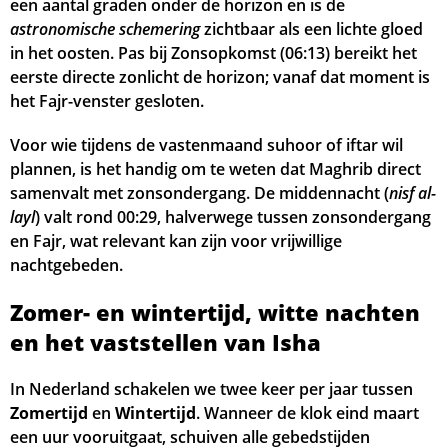
een aantal graden onder de horizon en is de
05:11
06:47
13:45
17:33
20:42
22:22
27, Do
astronomische schemering
zichtbaar als een lichte gloed
in het oosten. Pas bij Zonsopkomst (
06:13
) bereikt het
05:13
06:48
13:44
17:32
20:40
22:20
28, Vr
eerste directe zonlicht de horizon; vanaf dat moment is
het Fajr-venster gesloten.
05:15
06:50
13:44
17:30
20:37
22:17
29, Za
Voor wie tijdens de vastenmaand suhoor of iftar wil
05:17
06:52
13:44
17:29
20:35
22:15
30, Zo
plannen, is het handig om te weten dat Maghrib direct
samenvalt met zonsondergang. De middennacht (
nisf al-
05:19
06:53
13:43
17:28
20:33
22:13
31, Ma
layl
) valt rond
00:29
, halverwege tussen zonsondergang
en Fajr, wat relevant kan zijn voor vrijwillige
nachtgebeden.
Zomer- en wintertijd, witte nachten
en het vaststellen van Isha
In Nederland schakelen we twee keer per jaar tussen
Zomertijd
en
Wintertijd
. Wanneer de klok eind maart
een uur vooruitgaat, schuiven alle gebedstijden