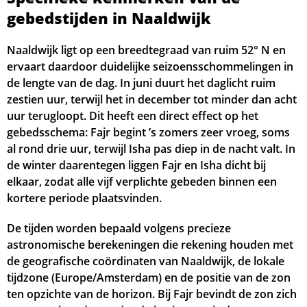
04:48
06:30
13:47
17:45
21:03
22:43
17, Ma
gebedstijden in Naaldwijk
04:50
06:32
13:47
17:44
21:01
22:41
18, Di
Naaldwijk ligt op een breedtegraad van ruim 52° N en
ervaart daardoor duidelijke seizoensschommelingen in
04:52
06:34
13:47
17:43
20:59
22:39
19, Wo
de lengte van de dag. In juni duurt het daglicht ruim
zestien uur, terwijl het in december tot minder dan acht
04:55
06:35
13:47
17:42
20:57
22:37
20, Do
uur terugloopt. Dit heeft een direct effect op het
gebedsschema: Fajr begint ’s zomers zeer vroeg, soms
04:57
06:37
13:46
17:41
20:55
22:35
21, Vr
al rond drie uur, terwijl Isha pas diep in de nacht valt. In
de winter daarentegen liggen Fajr en Isha dicht bij
04:59
06:39
13:46
17:39
20:53
22:33
22, Za
elkaar, zodat alle vijf verplichte gebeden binnen een
05:02
06:40
13:46
17:38
20:50
22:30
23, Zo
kortere periode plaatsvinden.
05:04
06:42
13:46
17:37
20:48
22:28
De tijden worden bepaald volgens precieze
24, Ma
astronomische berekeningen die rekening houden met
05:06
06:43
13:45
17:36
20:46
22:26
25, Di
de geografische coördinaten van Naaldwijk, de lokale
tijdzone (Europe/Amsterdam) en de positie van de zon
05:08
06:45
13:45
17:34
20:44
22:24
26, Wo
ten opzichte van de horizon. Bij Fajr bevindt de zon zich