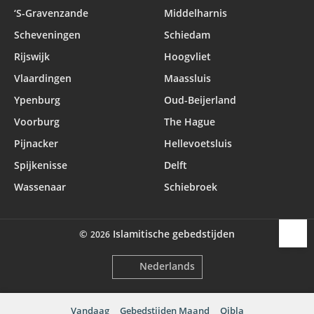
‘S-Gravenzande
Middelharnis
Scheveningen
Schiedam
Rijswijk
Hoogvliet
Vlaardingen
Maassluis
Ypenburg
Oud-Beijerland
Voorburg
The Hague
Pijnacker
Hellevoetsluis
Spijkenisse
Delft
Wassenaar
Schiebroek
©
Islamitische gebedstijden
2026
Nederlands
Vandaag
Gebedstijden Maand
Qibla