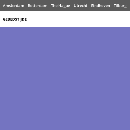
Amsterdam
Rotterdam
The Hague
Utrecht
Eindhoven
Tilburg
GEBEDSTIJDE