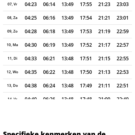
04:23
06:14
13:49
17:55
21:23
23:03
07, Vr
04:25
06:16
13:49
17:54
21:21
23:01
08, Za
04:28
06:18
13:49
17:53
21:19
22:59
09, Zo
04:30
06:19
13:49
17:52
21:17
22:57
10, Ma
04:33
06:21
13:48
17:51
21:15
22:55
11, Di
04:35
06:22
13:48
17:50
21:13
22:53
12, Wo
04:38
06:24
13:48
17:49
21:11
22:51
13, Do
04:40
06:26
13:48
17:48
21:09
22:49
14, Vr
04:43
06:27
13:48
17:47
21:07
22:47
15, Za
04:45
06:29
13:47
17:46
21:05
22:45
16, Zo
Specifieke kenmerken van de