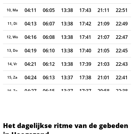
04:11
06:05
13:38
17:43
21:11
22:51
10, Ma
04:13
06:07
13:38
17:42
21:09
22:49
11, Di
04:16
06:08
13:38
17:41
21:07
22:47
12, Wo
04:19
06:10
13:38
17:40
21:05
22:45
13, Do
04:21
06:12
13:38
17:39
21:03
22:43
14, Vr
04:24
06:13
13:37
17:38
21:01
22:41
15, Za
04:27
06:15
13:37
17:37
20:58
22:38
16, Zo
04:29
06:17
13:37
17:36
20:56
22:36
17, Ma
04:32
06:19
13:37
17:35
20:54
22:34
18, Di
Het dagelijkse ritme van de gebeden
04:35
06:20
13:37
17:34
20:52
22:32
19, Wo