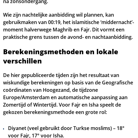
na zonsondergang.
05:01
06:39
13:34
17:19
20:27
22:07
30, Zo
Wie zijn nachtelijke aanbidding wil plannen, kan
gebruikmaken van
00:19
, het islamitische ‘middernacht’-
05:04
06:41
13:33
17:18
20:25
22:05
31, Ma
moment halverwege Maghrib en Fajr. Dit vormt een
praktische grens tussen de avond- en nachtaanbidding.
Berekeningsmethoden en lokale
verschillen
De hier gepubliceerde tijden zijn het resultaat van
wiskundige berekeningen op basis van de Geografische
coördinaten van Hoogezand, de tijdzone
Europe/Amsterdam en automatische aanpassing aan
Zomertijd of Wintertijd. Voor Fajr en Isha speelt de
gekozen berekeningsmethode een grote rol:
Diyanet (veel gebruikt door Turkse moslims) – 18°
voor Fajr, 17° voor Isha.