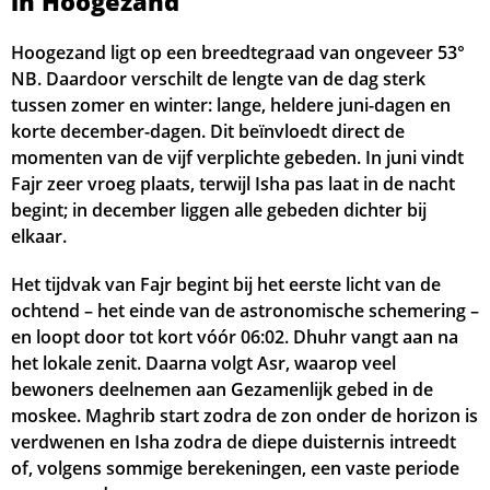
in Hoogezand
04:37
06:22
13:36
17:32
20:50
22:30
20, Do
Hoogezand ligt op een breedtegraad van ongeveer 53°
NB. Daardoor verschilt de lengte van de dag sterk
04:40
06:24
13:36
17:31
20:48
22:28
21, Vr
tussen zomer en winter: lange, heldere juni-dagen en
korte december-dagen. Dit beïnvloedt direct de
04:42
06:25
13:36
17:30
20:45
22:25
22, Za
momenten van de vijf verplichte gebeden. In juni vindt
Fajr zeer vroeg plaats, terwijl Isha pas laat in de nacht
04:45
06:27
13:36
17:29
20:43
22:23
23, Zo
begint; in december liggen alle gebeden dichter bij
elkaar.
04:47
06:29
13:35
17:27
20:41
22:21
24, Ma
Het tijdvak van Fajr begint bij het eerste licht van de
04:49
06:31
13:35
17:26
20:39
22:19
25, Di
ochtend – het einde van de astronomische schemering –
04:52
06:32
13:35
17:25
20:36
22:16
en loopt door tot kort vóór
26, Wo
06:02
. Dhuhr vangt aan na
het lokale zenit. Daarna volgt Asr, waarop veel
04:54
06:34
13:34
17:23
20:34
22:14
27, Do
bewoners deelnemen aan Gezamenlijk gebed in de
moskee. Maghrib start zodra de zon onder de horizon is
04:57
06:36
13:34
17:22
20:32
22:12
28, Vr
verdwenen en Isha zodra de diepe duisternis intreedt
of, volgens sommige berekeningen, een vaste periode
04:59
06:37
13:34
17:20
20:29
22:09
29, Za