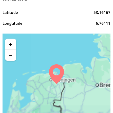
Latitude
53.16167
Longtitude
6.76111
+
−