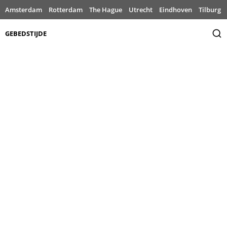
Amsterdam
Rotterdam
The Hague
Utrecht
Eindhoven
Tilburg
GEBEDSTIJDE